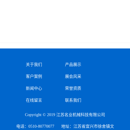
关于我们
产品展示
客户案例
展会风采
新闻中心
荣誉资质
在线留言
联系我们
Copyright © 2019 江苏名业机械科技有限公司
电话：0510-80770077 地址：江苏省宜兴市徐舍镇文