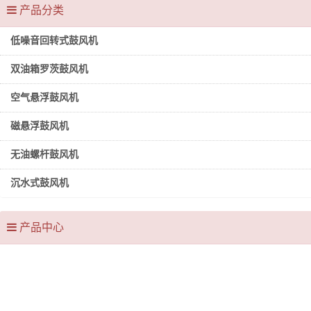
产品分类
低噪音回转式鼓风机
双油箱罗茨鼓风机
空气悬浮鼓风机
磁悬浮鼓风机
无油螺杆鼓风机
沉水式鼓风机
产品中心